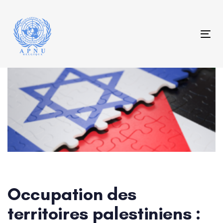
Skip
Skip
links
to
content
Tog
Post
navigation
Occupation des
territoires palestiniens :