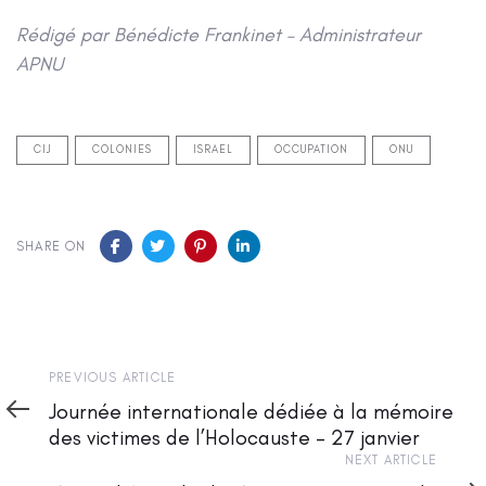
Rédigé par Bénédicte Frankinet – Administrateur
APNU
CIJ
COLONIES
ISRAEL
OCCUPATION
ONU
SHARE ON
Previous
PREVIOUS ARTICLE
Article
Journée internationale dédiée à la mémoire
des victimes de l’Holocauste – 27 janvier
Next
NEXT ARTICLE