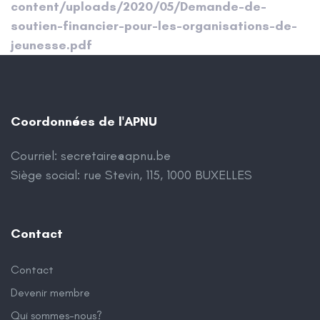
content/uploads/2020/05/Demande-de-
soutien-financier-pour-les-organisations-de-
jeunesse.pdf
Coordonnées de l'APNU
Courriel:
secretaire@apnu.be
Siège social: rue Stevin, 115, 1000 BUXELLES
Contact
Contact
Devenir membre
Qui sommes-nous?