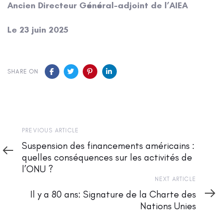
Ancien Directeur Général-adjoint de l’AIEA
Le 23 juin 2025
SHARE ON
Previous
PREVIOUS ARTICLE
Article
Suspension des financements américains :
quelles conséquences sur les activités de
l’ONU ?
Next
NEXT ARTICLE
Article
Il y a 80 ans: Signature de la Charte des
Nations Unies