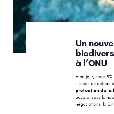
Un nouvea
biodivers
Post
à l’ONU
navigatio
A ce jour, seuls 8
situées en dehors d
protection de la 
accord, sous la ho
négociations, la S