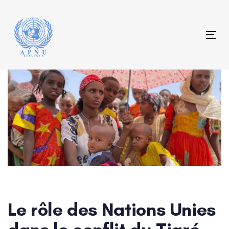
Skip
Skip
links
to
content
Tog
Post
navigation
Le rôle des Nations Unies