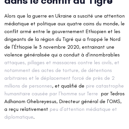
dans le conflit du Tigré
Alors que la guerre en Ukraine a suscité une attention
médiatique et politique aux quatre coins du monde, le
conflit armé entre le gouvernement Ethiopien et les
dirigeants de la région du Tigré qui a frappé le Nord
de l’Éthiopie le 3 novembre 2020, entrainant une
violence généralisée qui a conduit à d’innombrables
attaques, pillages et massacres contre les civils, et
notamment des actes de torture, de détentions
arbitraires et le déplacement forcé de près de 2
millions de personnes
, et qualifié de
pire catastrophe
humanitaire causée par l’homme sur Terre
par Tedros
Adhanom Ghebreyesus, Directeur général de l’OMS,
a reçu relativement
peu d’attention médiatique et
diplomatique
.