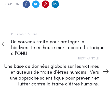
SHARE ON
Previous
PREVIOUS ARTICLE
Article
Un nouveau traité pour protéger la
biodiversité en haute mer : accord historique
à l’ONU
Next
NEXT ARTICLE
Article
Une base de données globale sur les victimes
et auteurs de traite d’êtres humains : Vers
une approche scientifique pour prévenir et
lutter contre la traite d’êtres humains.