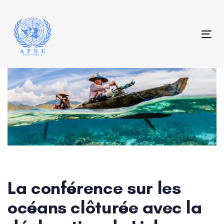
Skip
Skip
links
to
content
Tog
Post
navigation
La conférence sur les
océans clôturée avec la