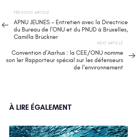
Previous
PREVIOUS ARTICLE
Article
APNU JEUNES – Entretien avec la Directrice
du Bureau de l’ONU et du PNUD à Bruxelles,
Camilla Brückner
Next
NEXT ARTICLE
Article
Convention d’Aarhus : la CEE/ONU nomme
son 1er Rapporteur spécial sur les défenseurs
de l’environnement
À LIRE ÉGALEMENT