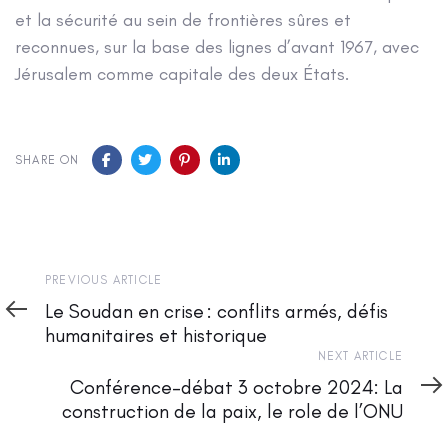
et la sécurité au sein de frontières sûres et
reconnues, sur la base des lignes d’avant 1967, avec
Jérusalem comme capitale des deux États.
SHARE ON
Previous
PREVIOUS ARTICLE
Article
Le Soudan en crise : conflits armés, défis
humanitaires et historique
Next
NEXT ARTICLE
Article
Conférence-débat 3 octobre 2024: La
construction de la paix, le role de l’ONU