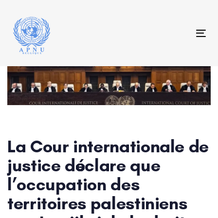
Skip
Skip
links
to
content
Tog
Post
navigation
La Cour internationale de
justice déclare que
l’occupation des
territoires palestiniens