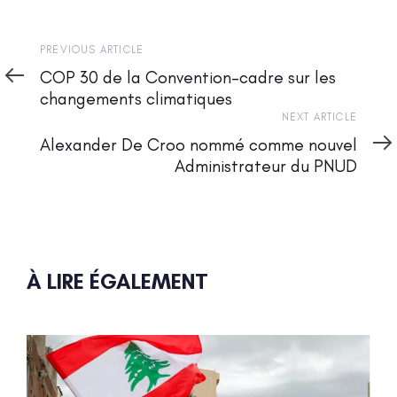
Previous
PREVIOUS ARTICLE
Article
COP 30 de la Convention-cadre sur les
changements climatiques
Next
NEXT ARTICLE
Article
Alexander De Croo nommé comme nouvel
Administrateur du PNUD
À LIRE ÉGALEMENT