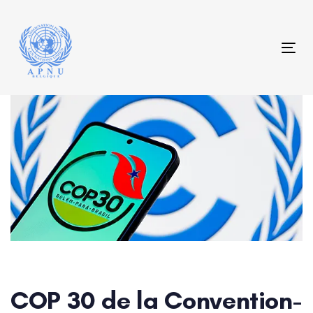
Skip
Skip
links
to
content
Tog
Post
navigation
COP 30 de la Convention-