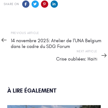
SHARE ON
Previous
PREVIOUS ARTICLE
Article
14 novembre 2025: Atelier de l’UNA Belgium
dans le cadre du SDG Forum
Next
NEXT ARTICLE
Article
Crise oubliées: Haïti
À LIRE ÉGALEMENT