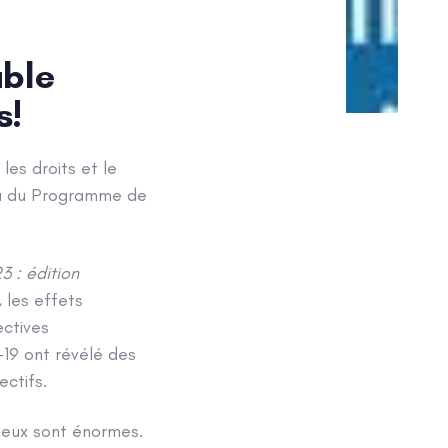
able
s!
les droits et le
enu du Programme de
 : édition
 les effets
ectives
19 ont révélé des
ctifs.
njeux sont énormes.