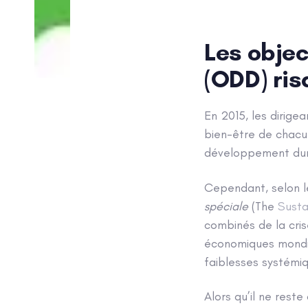
Les obje
(ODD) ris
Post
navigatio
En 2015, les dirige
bien-être de chacu
développement dura
Cependant, selon l
spéciale
(The
Susta
combinés de la cris
économiques mondia
faiblesses systémiq
Alors qu’il ne rest