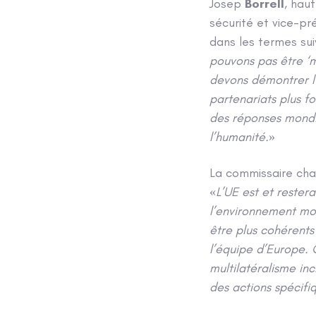
Josep
Borrell
, hau
sécurité et vice-pr
dans les termes sui
pouvons pas être ‘mu
devons démontrer l’
partenariats plus fo
des réponses mondi
l’humanité.
»
La commissaire cha
«
L’UE est et restera
l’environnement mon
être plus cohérents 
l’équipe d’Europe. 
multilatéralisme inc
des actions spécifi