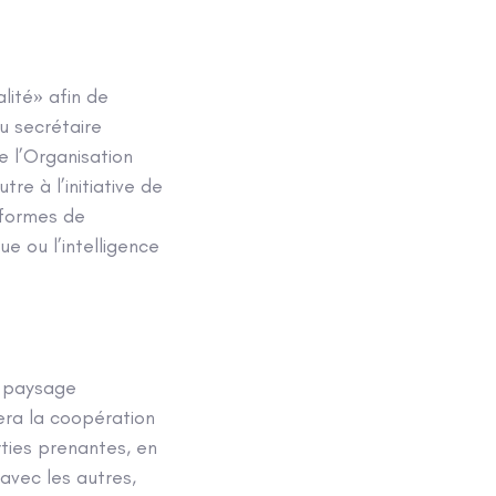
lité» afin de
du secrétaire
e l’Organisation
re à l’initiative de
eformes de
e ou l’intelligence
e paysage
cera la coopération
rties prenantes, en
 avec les autres,