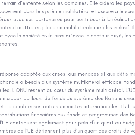
 terrain d’entente selon les domaines. Elle aidera les pay
cacement dans le système multilatéral et assurera le suiv
aux avec ses partenaires pour contribuer à la réalisation
 entend mettre en place un multilatéralisme plus inclusif. I
 avec la société civile ainsi qu’avec le secteur privé, les 
enantes.
réponse adaptée aux crises, aux menaces et aux défis mo
ionale a besoin d’un système multilatéral efficace, fond
elles. L’ONU restent au cœur du système multilatéral. L’UE
incipaux bailleurs de fonds du système des Nations unies,
 de nombreuses autres enceintes internationales. Ils fou
contributions financières aux fonds et programmes des Nat
’UE contribuent également pour près d’un quart au budge
embres de l’UE détiennent plus d’un quart des droits de 