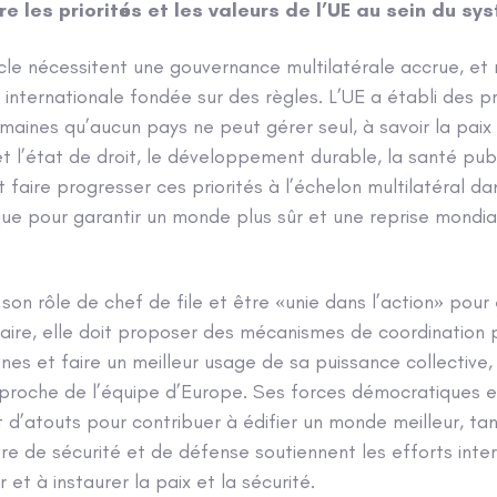
re les priorités et les valeurs de l’UE au sein du sy
cle nécessitent une gouvernance multilatérale accrue, et n
internationale fondée sur des règles. L’UE a établi des pr
maines qu’aucun pays ne peut gérer seul, à savoir la paix e
t l’état de droit, le développement durable, la santé publ
t faire progresser ces priorités à l’échelon multilatéral d
ue pour garantir un monde plus sûr et une reprise mondia
r son rôle de chef de file et être «unie dans l’action» pour
faire, elle doit proposer des mécanismes de coordination 
nes et faire un meilleur usage de sa puissance collectiv
pproche de l’équipe d’Europe. Ses forces démocratiques e
 d’atouts pour contribuer à édifier un monde meilleur, ta
re de sécurité et de défense soutiennent les efforts inter
r et à instaurer la paix et la sécurité.