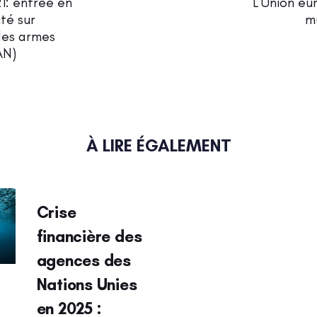
1: entrée en
L’Union eu
ité sur
m
 des armes
AN)
À LIRE ÉGALEMENT
Crise
financière des
agences des
Nations Unies
en 2025 :