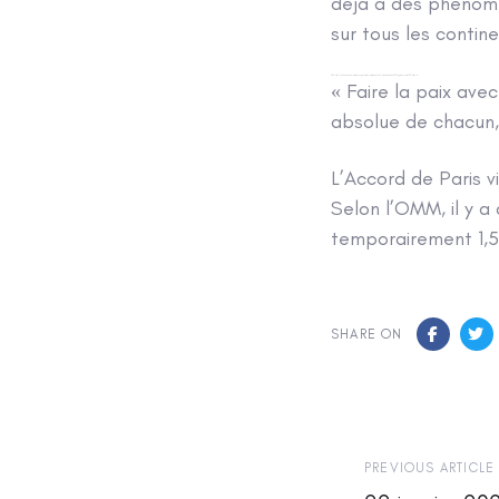
déjà à des phénomè
sur tous les contin
Et d’alerter: « Nous nous acheminons vers une augmentation catastrophique de la température de 3 à 5 degrés au cours du XXIe siècle ».
« Faire la paix avec
absolue de chacun, 
L’Accord de Paris v
Selon l’OMM, il y 
temporairement 1,5
SHARE ON
Previous
PREVIOUS ARTICLE
Article