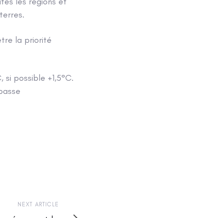
es les régions et
terres.
tre la priorité
 si possible +1,5°C.
épasse
NEXT ARTICLE