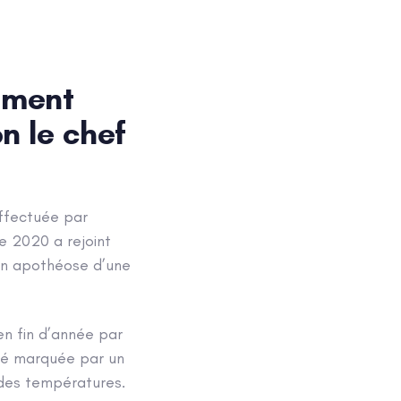
S
APNU JEUNES
ARCHIVES
ement
n le chef
effectuée par
e 2020 a rejoint
en apothéose d’une
n fin d’année par
été marquée par un
 des températures.