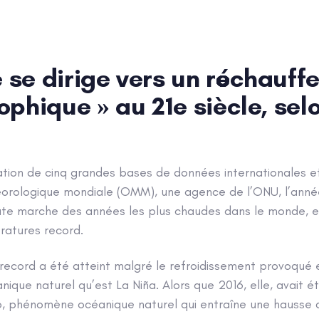
n
S ?
DEVENIR MEMBRE
PUBLICATIONS
ACTIVITÉ
 se dirige vers un réchauff
ophique » au 21e siècle, selo
ation de cinq grandes bases de données internationales 
éorologique mondiale (OMM), une agence de l’ONU, l’anné
aute marche des années les plus chaudes dans le monde, 
atures record.
ecord a été atteint malgré le refroidissement provoqué e
que naturel qu’est La Niña. Alors que 2016, elle, avait 
ño, phénomène océanique naturel qui entraîne une hausse