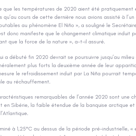
le que les températures de 2020 aient été pratiquement 
rs qu’au cours de cette dernière nous avions assisté à l’un
utables au phénomène El Niño », a souligné le Secrétair
l est donc manifeste que le changement climatique induit 
nt que la force de la nature », a-t-il assuré.
ui a débuté fin 2020 devrait se poursuivre jusqu’au milieu
éralement plus forts la deuxième année de leur apparition
mesure le refroidissement induit par La Niña pourrait temp
le au réchauffement.
aractéristiques remarquables de l’année 2020 sont une ch
t en Sibérie, la faible étendue de la banquise arctique et
’Atlantique.
iné à 1,25°C au dessus de la période pré-industrielle, « 