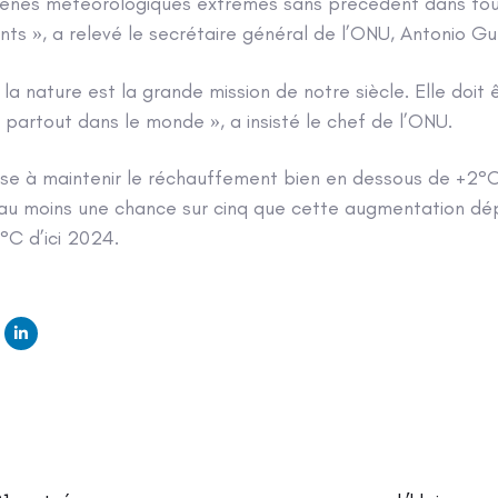
nes météorologiques extrêmes sans précédent dans tout
ents », a relevé le secrétaire général de l’ONU, Antonio Gu
 la nature est la grande mission de notre siècle. Elle doit ê
partout dans le monde », a insisté le chef de l’ONU.
ise à maintenir le réchauffement bien en dessous de +2°C,
a au moins une chance sur cinq que cette augmentation d
°C d’ici 2024.
Next
Article