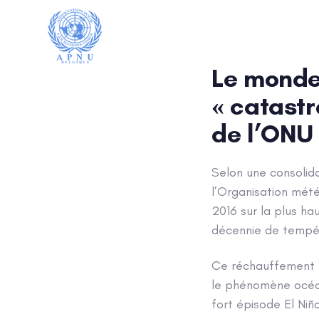
Post
Skip
Skip
links
to
navigatio
ACCUEIL
QUI SOMMES-NOU
content
Le monde
« catastr
de l’ONU
Selon une consolid
l’Organisation mét
2016 sur la plus h
décennie de tempér
Ce réchauffement r
le phénomène océani
fort épisode El Ni