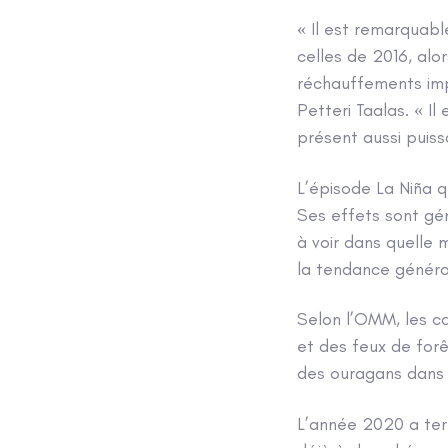
« Il est remarquab
celles de 2016, alo
réchauffements imp
Petteri Taalas. « I
présent aussi puissa
L’épisode La Niña q
Ses effets sont gén
à voir dans quelle 
la tendance généra
Selon l’OMM, les c
et des feux de forê
des ouragans dans l
L’année 2020 a term