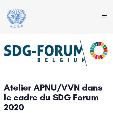
Skip
Skip
links
to
content
Tog
Post
navigation
Atelier APNU/VVN dans
le cadre du SDG Forum
2020