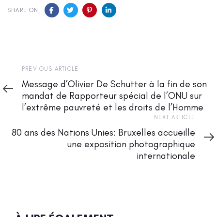
SHARE ON
Previous
PREVIOUS ARTICLE
Article
Message d’Olivier De Schutter à la fin de son
mandat de Rapporteur spécial de l’ONU sur
l’extrême pauvreté et les droits de l’Homme
Next
NEXT ARTICLE
Article
80 ans des Nations Unies: Bruxelles accueille
une exposition photographique
internationale