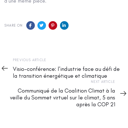
d’une même pièce.
SHARE ON
Previous
PREVIOUS ARTICLE
Article
Visio-conférence: l’industrie face au défi de
la transition énergétique et climatique
Next
NEXT ARTICLE
Article
Communiqué de la Coalition Climat à la
veille du Sommet virtuel sur le climat, 5 ans
après la COP 21