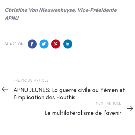
Christine Van Nieuwenhuyse, Vice-Présidente
APNU
SHARE ON
Previous
PREVIOUS ARTICLE
Article
APNU JEUNES: La guerre civile au Yémen et
l’implication des Houthis
Next
NEXT ARTICLE
Article
Le multilatéralisme de l’avenir