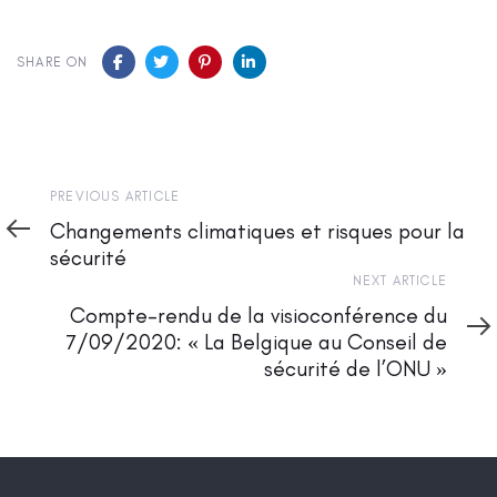
SHARE ON
Previous
PREVIOUS ARTICLE
Article
Changements climatiques et risques pour la
sécurité
Next
NEXT ARTICLE
Article
Compte-rendu de la visioconférence du
7/09/2020: « La Belgique au Conseil de
sécurité de l’ONU »