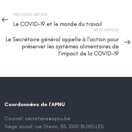
Previous
PREVIOUS ARTICLE
Article
Le COVID-19 et le monde du travail
Next
NEXT ARTICLE
Article
Le Secrétaire général appelle à l’action pour
préserver les systèmes alimentaires de
l’impact de la COVID-19
Coordonnées de l'APNU
Courriel:
secretaire@apnu.be
Siège social: rue Stevin, 115, 1000 BUXELLES