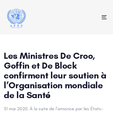
Skip
Skip
links
to
content
Tog
Post
navigation
Les Ministres De Croo,
Goffin et De Block
confirment leur soutien à
l’Organisation mondiale
de la Santé
31 mai 2020. À la suite de l’annonce par les États-