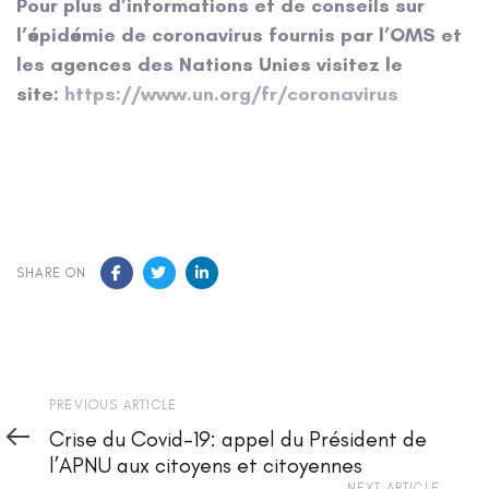
Pour plus d’informations et de conseils sur
l’épidémie de coronavirus fournis par l’OMS et
les agences des Nations Unies visitez le
site:
https://www.un.org/fr/coronavirus
SHARE ON
Previous
PREVIOUS ARTICLE
Article
Crise du Covid-19: appel du Président de
l’APNU aux citoyens et citoyennes
NEXT ARTICLE