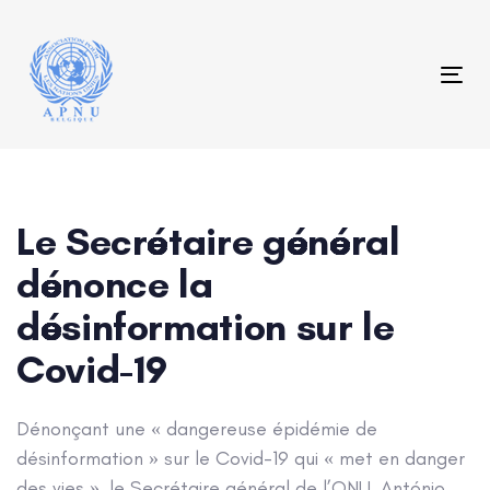
Skip
Skip
links
to
content
Tog
Post
navigation
Le Secrétaire général
dénonce la
désinformation sur le
Covid-19
Dénonçant une « dangereuse épidémie de
désinformation » sur le Covid-19 qui « met en danger
des vies », le Secrétaire général de l’ONU, António