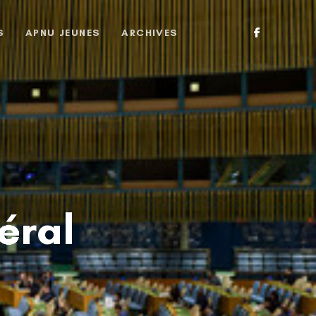
S
APNU JEUNES
ARCHIVES
éral