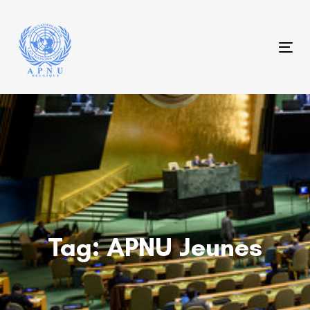
Skip
Skip
links
to
content
Tog
Tag: APNU Jeunes