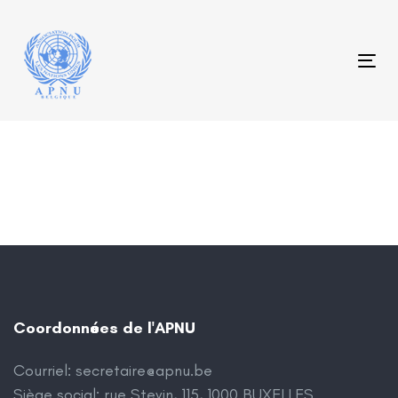
Skip
Skip
links
to
content
Tog
Coordonnées de l'APNU
Courriel:
secretaire@apnu.be
Siège social: rue Stevin, 115, 1000 BUXELLES